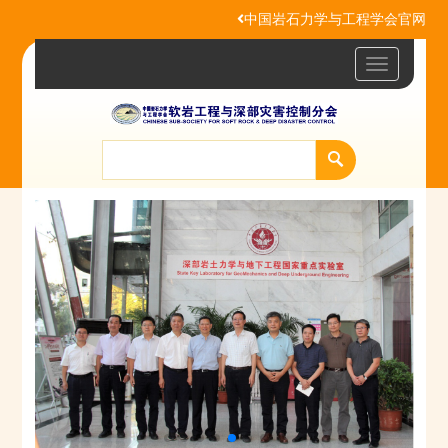
中国岩石力学与工程学会官网
Toggle
navigatio